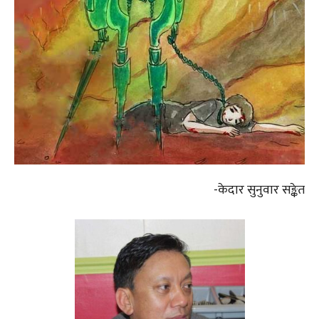
-केदार सुनुवार सङ्केत