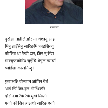
रचनाकार
बुरोआ ताइँलितारि नाः थेर्शोनु साइ
मिनु ताइँसेनु सारिङमि फाइशिक्यु
कोसिब थाँ मेको दार, जिर नु सेँदा
माक्युप्तकोम्थि चुइँचि थेपुल ग्यार्चा
प्लोइँशा कारानिन्दु।
मुलाअ़ति वोन्लान आँमिन बेर्ब
आइँ खिँ किम्शुल ओत्थिएरि
दोरोनआ रेँके रेके मुर्बा मिम्तो
एको कोःसिब हाअ़शो सारिङ एको