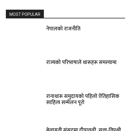
MOST POPULAR
नेपालको राजनीति
राज्यको परिभाषाले थारूहरू समस्यामा
रानाथारू समुदायको पहिलो ऐतिहासिक
साहित्य सम्मेलन पूरो
बेलायती संसद्‌मा दीपावली‚ सत्ता-विपक्षी