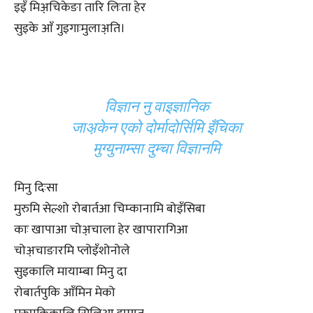
इइँ मिअ़चिकेङा तारि लिःता हेर
सुइके आँ गुइगाःमुलाअ़ति।
विज्ञान नु वाइज्ञानिक
जाअ़केन एको दोर्मादोर्सिमि इँचिका
मुग्युनाम्सा दुम्चा विज्ञानमि
मिनु दिःसा
मुरुमि सेल्शो रोबार्तआ चिम्कानामि बोइँसिबा
काः खापाआ चोअ़चाला हेर खापारागिआ
चोअ़चाङारमि प्लोइँशोनोले
सुइकालि मायाम्बा मिनु दा
रोबार्तपुकि आँमिन मेको