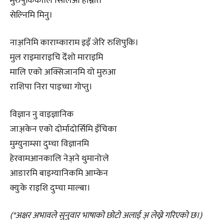
मुरुपुकिकालि सिलिआ हाम्नात
सेल्निमि मिनु।
नाअ़निमि काराम्काराम इइँ जेरि रुशिपुकि।
मुल राइमाराइचि देँशो माराइमि
मालि एको अक्सिजानमि यो मुरुआ
राशिपा निरा पाइच्चा गोप्तु।
विज्ञान नु वाइज्ञानिक
जाअ़केन एको दोर्मादोर्सिमि इँचिका
मुग्युनाम्सा दुम्चा विज्ञानमि
हेरवामआनकालि नेअ़ने थुमानोःले
आङारमि बाइग्यानिकमि आम्केन
क्युःके राइशि दुम्चा माल्बा।
(*अक्षर अभावले सुनुवार भाषाको छोटो अलाई अ़ लेख्ने गरिएको छ।)