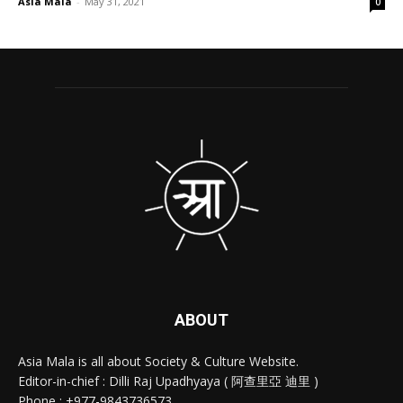
Asia Mala
-
May 31, 2021
0
ABOUT
Asia Mala is all about Society & Culture Website.
Editor-in-chief : Dilli Raj Upadhyaya ( 阿查里亞 迪里 )
Phone : +977-9843736573