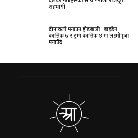
दलका नेताहरूका साथै नेपाली राजदूत
सहभागी
दीपावली मनाउन होडबाजी : बाइडेन
कात्तिक ७ र ट्रम्प कात्तिक ४ मा लक्ष्मीपूजा
मनाउँदै