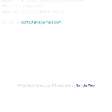
Editor-in-chief : Dilli Raj Upadhyaya ( 阿查里亞 迪里 )
Phone : +977-9843736573
Editor : Girijanand Jha (HIndi & Maithili)
Contact us:
contact@nepalmala.com
FOLLOW US
© Asia Mala. Developed & Maintained by
Namche Web