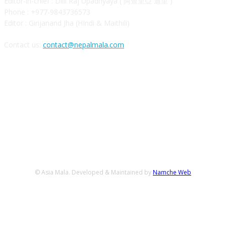
Editor-in-chief : Dilli Raj Upadhyaya ( 阿查里亞 迪里 )
Phone : +977-9843736573
Editor : Girijanand Jha (HIndi & Maithili)
Contact us:
contact@nepalmala.com
FOLLOW US
© Asia Mala. Developed & Maintained by
Namche Web