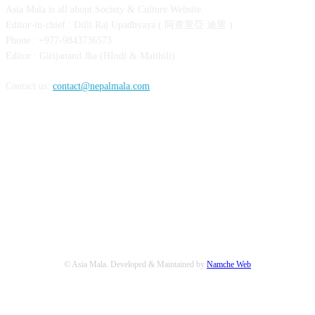
Asia Mala is all about Society & Culture Website.
Editor-in-chief : Dilli Raj Upadhyaya ( 阿查里亞 迪里 )
Phone : +977-9843736573
Editor : Girijanand Jha (HIndi & Maithili)
Contact us:
contact@nepalmala.com
FOLLOW US
© Asia Mala. Developed & Maintained by
Namche Web