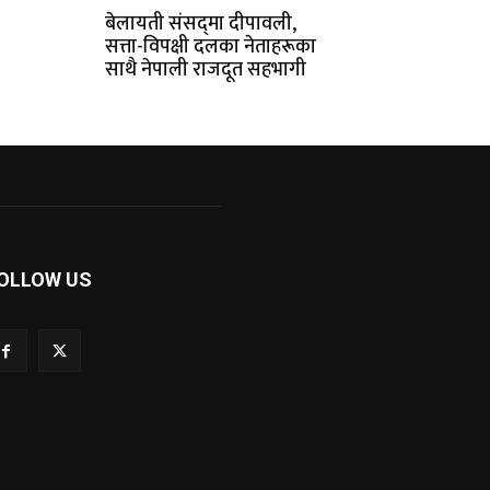
बेलायती संसद्‌मा दीपावली‚
सत्ता-विपक्षी दलका नेताहरूका
साथै नेपाली राजदूत सहभागी
OLLOW US