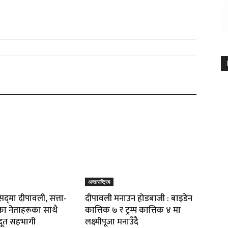
अन्ताराष्ट्रिय
द्‌मा दीपावली‚ सत्ता-
दीपावली मनाउन होडबाजी : बाइडेन
का नेताहरूका साथै
कात्तिक ७ र ट्रम्प कात्तिक ४ मा
दूत सहभागी
लक्ष्मीपूजा मनाउँदै