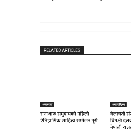
RELATED ARTICLES
अन्तरवार्ता
अन्ताराष्ट्रिय
रानाथारू समुदायको पहिलो
बेलायती संस
ऐतिहासिक साहित्य सम्मेलन पूरो
विपक्षी दल
नेपाली राज