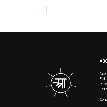
AB
Asia
Edit
Phon
Edito
Cont