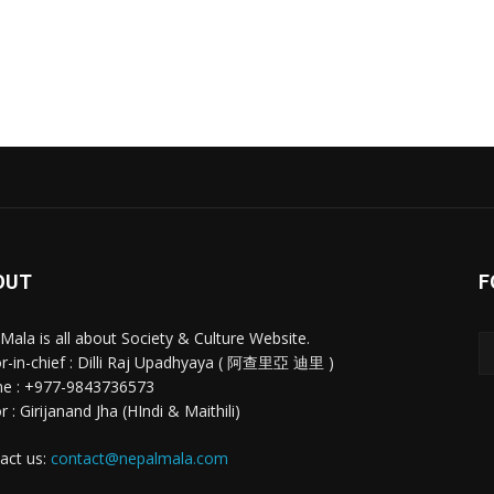
OUT
F
 Mala is all about Society & Culture Website.
or-in-chief : Dilli Raj Upadhyaya ( 阿查里亞 迪里 )
e : +977-9843736573
r : Girijanand Jha (HIndi & Maithili)
act us:
contact@nepalmala.com