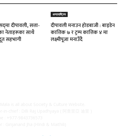
अन्ताराष्ट्रिय
द्‌मा दीपावली‚ सत्ता-
दीपावली मनाउन होडबाजी : बाइडेन
का नेताहरूका साथै
कात्तिक ७ र ट्रम्प कात्तिक ४ मा
दूत सहभागी
लक्ष्मीपूजा मनाउँदै
OUT
F
 Mala is all about Society & Culture Website.
or-in-chief : Dilli Raj Upadhyaya ( 阿查里亞 迪里 )
e : +977-9843736573
r : Girijanand Jha (HIndi & Maithili)