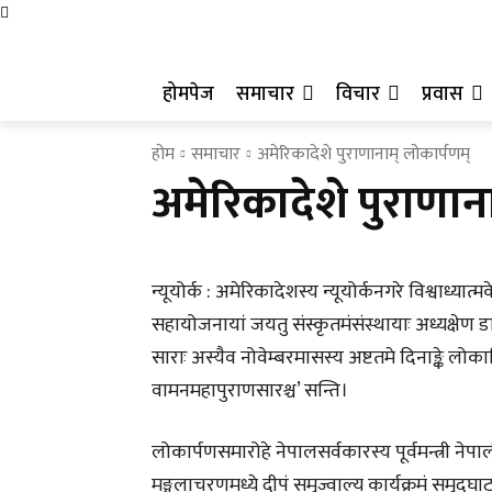
होमपेज
समाचार
विचार
प्रवास
होम
समाचार
अमेरिकादेशे पुराणानाम् लोकार्पणम्
अमेरिकादेशे पुराणान
न्यूयोर्क : अमेरिकादेशस्य न्यूयोर्कनगरे विश्वाध्यात
सहायोजनायां जयतु संस्कृतमंसंस्थायाः अध्यक्षेण डा.
साराः अस्यैव नोवेम्बरमासस्य अष्टतमे दिनाङ्के लोकार्
वामनमहापुराणसारश्च’ सन्ति।
लोकार्पणसमारोहे नेपालसर्वकारस्य पूर्वमन्त्री नेपाल
मङ्गलाचरणमध्ये दीपं समुज्वाल्य कार्यक्रमं
समुद्घाट