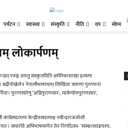
पर्यटन
स्वास्थ्य
संस्कृति
नीति
थप
स्केच
ाम् लोकार्पणम्
्मकेन्द्रम् एवञ्च जयतु संस्कृतमिति अमेरिकाशाखा इत्यस्य
 बद्रीपोख्रेलेन नेपालीभाषायाम् लिखिताः त्रयाणां पुराणानां
पिताः। पुराणसारेषु ‘अग्निपुराणसार:, मार्कण्डेयपुराणसारः,
ी कांग्रेसदलस्य केन्द्रीयसदस्यश्च नवीन्द्रराजजोशी
यत् । समारोहे अभिभाषमाणेन तेन निगदितम्- ‘संस्कृतवाङ्मयस्य,