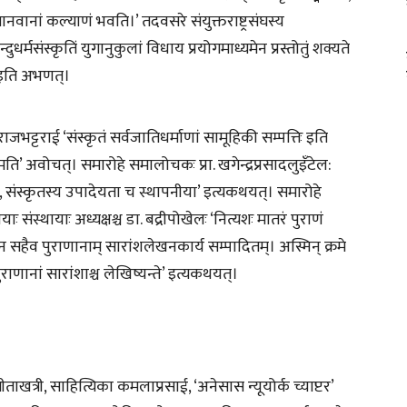
मानवानां कल्याणं भवति।’ तदवसरे संयुक्तराष्ट्रसंघस्य
र्मसंस्कृतिं युगानुकुलां विधाय प्रयोगमाध्यमेन प्रस्तोतुं शक्यते
े’ इति अभणत्।
जभट्टराई ‘संस्कृतं सर्वजातिधर्माणां सामूहिकी सम्पत्तिः इति
 अवोचत्। समारोहे समालोचकः प्रा. खगेन्द्रप्रसादलुइँटेल:
, संस्कृतस्य उपादेयता च स्थापनीया’ इत्यकथयत्। समारोहे
संस्थायाः अध्यक्षश्च डा. बद्रीपोखेलः ‘नित्यशः मातरं पुराणं
णेन सहैव पुराणानाम् सारांशलेखनकार्य सम्पादितम्। अस्मिन् क्रमे
राणानां सारांशाश्च लेखिष्यन्ते’ इत्यकथयत्।
गीताखत्री, साहित्यिका कमलाप्रसाई, ‘अनेसास न्यूयोर्क च्याप्टर’