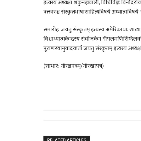
इत्यस्य अध्यक्षा शकुनज्ञवाली, विधिविज्ञः विनोदरोक
वक्तारश्च संस्कृतभाषासाहित्यविषये अध्यात्मविषये 
समारोहः जयतु संस्कृतम् इत्यस्य अमेरिकायाः शाखा
विश्वाध्यात्मकेन्द्रस्य संयोजकेन पीपलमणिसिग्दे
पुराणस्यानुवादकर्ता जयतु संस्कृतम् इत्यस्य अध्यक्
(साभार: गोरक्षपत्रम्/गोरखापत्र)
RELATED ARTICLES