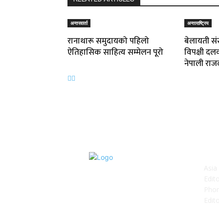
अन्तरवार्ता
अन्ताराष्ट्रिय
रानाथारू समुदायको पहिलो
बेलायती संस
ऐतिहासिक साहित्य सम्मेलन पूरो
विपक्षी दल
नेपाली राज
AB
Asia
Edit
Phon
Edito