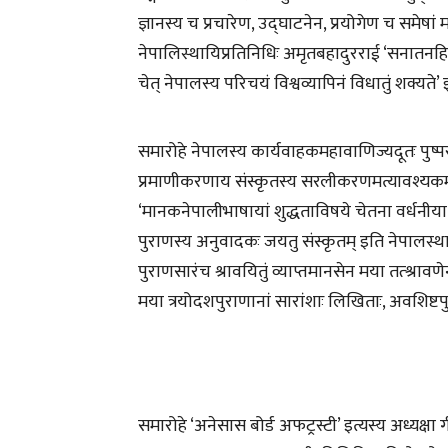
ज्ञानस्य च प्रचारेण, उद्घाटनेन, प्रयोगेण च समेषां 
नेपालिस्थायिप्रतिनिधिः अमृतबहादुरराई ‘सनातनहिन्दुध
चेत् नेपालस्य परिचयं विश्वव्यापिनं विधातुं शक्यत
समारोहे नेपालस्य कार्यवाहकमहावाणिज्यदूतः पुष्परा
प्रमाणीकरणाय संस्कृतस्य सरलीकरणमत्यावश्यकमति’
‘मानकनेपालीभाषायां शुद्धताविषये चेतना वर्धनीया
पुराणस्य अनुवादकः जयतु संस्कृतम् इति नेपालस्थायाः 
पुराणसारंच श्रावयितुं व्याप्तमानसेन मया तत्श्राव
मया त्रयोदशपुराणानां सारांशाः लिखिताः, अवशिष्टपु
समारोहे ‘अनेसास बोर्ड अफट्रस्टी’ इत्यस्य अध्यक्षा 