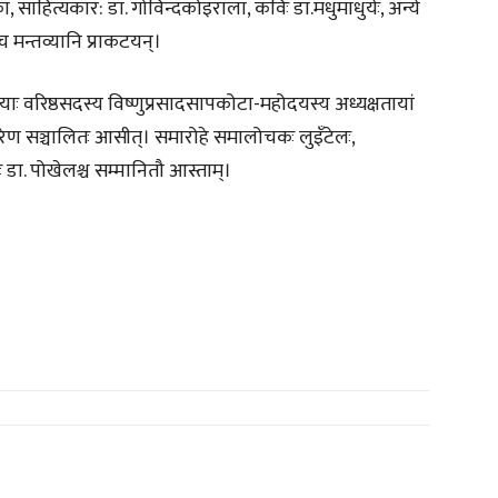
ा, साहित्यकार: डा. गोविन्दकोइराला, कविः डा.मधुमाधुर्यः, अन्ये
च मन्तव्यानि प्राकटयन्।
याः वरिष्ठसदस्य विष्णुप्रसादसापकोटा-महोदयस्य अध्यक्षतायां
लवरेण सञ्चालितः आसीत्। समारोहे समालोचकः लुइँटेलः,
षः डा. पोखेलश्च सम्मानितौ आस्ताम्।