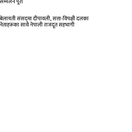
सम्मेलन पूरो
बेलायती संसद्‌मा दीपावली‚ सत्ता-विपक्षी दलका
नेताहरूका साथै नेपाली राजदूत सहभागी