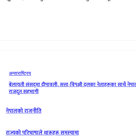
अन्ताराष्ट्रिय
बेलायती संसद्‌मा दीपावली‚ सत्ता-विपक्षी दलका नेताहरूका साथै नेपा
राजदूत सहभागी
नेपालको राजनीति
राज्यको परिभाषाले थारूहरू समस्यामा