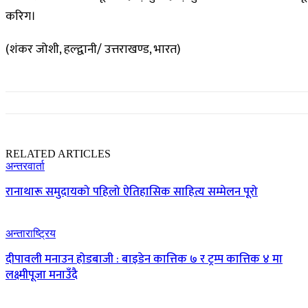
करिग।
(शंकर जोशी, हल्द्वानी/ उत्तराखण्ड, भारत)
RELATED ARTICLES
अन्तरवार्ता
रानाथारू समुदायको पहिलो ऐतिहासिक साहित्य सम्मेलन पूरो
अन्ताराष्ट्रिय
दीपावली मनाउन होडबाजी : बाइडेन कात्तिक ७ र ट्रम्प कात्तिक ४ मा
लक्ष्मीपूजा मनाउँदै