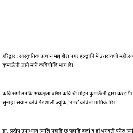
हरिद्वार : सांस्कृतिक उत्थान मञ्च हीरा नगर हल्द्वानि में उत्तरायणी
कुमाऊँनी जाने माने कवियोंलि भाग ले।
कवि सम्मेलनकि अध्यक्षता वरिष्ठ कवि श्री मोहन कुमाऊँनी द्वारा करइ ग
सुनाई। सयांन कवि पेटशाली ज्यूकि, ‘उमर’ कविता मार्मिक छि।
डा. प्रदीप उपाध्याय ज्यूलि पहाड़ि छु पहाड़ि बुलां व डॉ भगवती पनेरु ज्