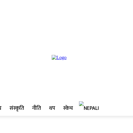
य
संस्कृति
नीति
थप
स्केच