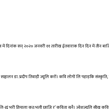
 महोत्सव में दिनांक‌‌ सन् २०२० जनवरी ११ तारीख ईतवाराक दिन दिन में त
ै। सञ्चालन डा. प्रदीप तिवाड़ी ज्यूलि करों। कवि लोगों लि पहाड़कि संस
यूलि-ह्यूं भरी हिमाला कतु भली छाजि र’ कविता सुनै। ज्वेशज्यूलि सीख कवित