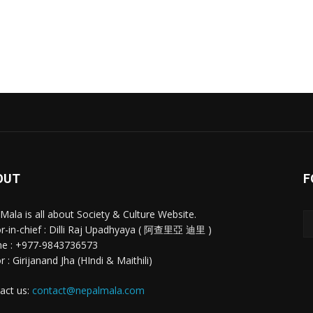
OUT
F
 Mala is all about Society & Culture Website.
or-in-chief : Dilli Raj Upadhyaya ( 阿查里亞 迪里 )
e : +977-9843736573
r : Girijanand Jha (HIndi & Maithili)
act us:
contact@nepalmala.com