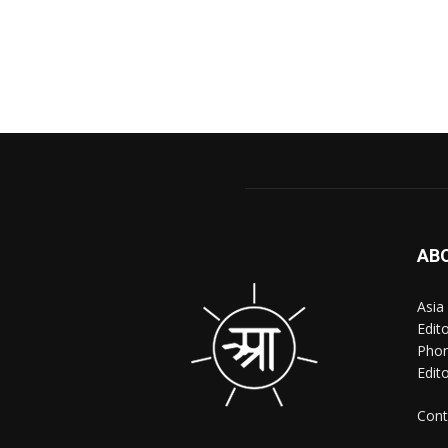
AB
Asia
Edit
Phon
Edito
Cont