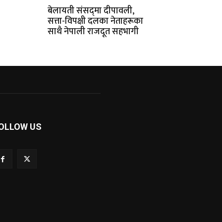
बेलायती संसद्‌मा दीपावली‚
सत्ता-विपक्षी दलका नेताहरूका
साथै नेपाली राजदूत सहभागी
OLLOW US