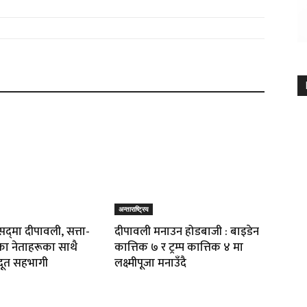
अन्ताराष्ट्रिय
द्‌मा दीपावली‚ सत्ता-
दीपावली मनाउन होडबाजी : बाइडेन
का नेताहरूका साथै
कात्तिक ७ र ट्रम्प कात्तिक ४ मा
दूत सहभागी
लक्ष्मीपूजा मनाउँदै