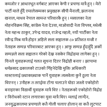
कमजोर र आधारभूत वर्गबाट आएका केपी र प्रचण्ड मात्रै हुन् । मेरो
पार्टी माले हुँदै एमालेसम्मका प्रमुखहरू सीपी मैनाली, झलनाथ
खनाल, माधव नेपाल सामन्त परिवारकै हुन् । मसालका नेता
मोहनविक्रम सिंह, कांग्रेस नेता देउवा, माओवादी नेता विप्लव, मधेसी
नेता महन्थ ठाकुर, उपेन्द्र यादव, राजेन्द्र महतो, नयाँ पार्टीका नेता
रवीन्द्र मिश्र मात्रै होइन अहिले सत्ता सञ्चालक ८० प्रतिशत मन्त्री र
नेताहरू सम्पन्न परिवारबाट आएका हुन् । आफू सम्पन्न हुँदाहुँदै अर्को
सम्पन्नले सत्ता सञ्चालन गरेको देख्न नसकेर विद्रोहमा लागेका हुन् ।
यिनले युवाहरूलाई गलत सूचना दिएर विद्रोही बनाए । झापामा
धर्मप्रसाद ढकालको टाउको गिँड्नेदेखि मुक्ति अधिकारी
मास्टरलाई छ्याकछ्याक पार्ने युवाहरू त्यसवेला कुनै ठूला नेता
थिएनन् । उनीहरू त तराईमा टाँगा चलाउने घोडा जस्तो एकोहोरो
बनाइएका विद्यार्थी युवाहरू मात्रै थिए । नेताहरूको एकोहोरो विद्रोह
र विरोधको रटान लगाएका युवा मात्रै थिए। मलाई लाग्दैन,
जनयुद्धकालमा प्रचण्डले कतै गोली चलाए होलान् वा कतै लुटपाट