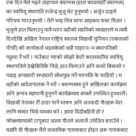
एक दिन मैले पढ्ने ताहाचल क्याम्पस (हाल काठमाडौँ क्याम्पस)
का स्ववियू सभापति राजेन्द्र भुजु भेट हुनुभयो । अर्जुन दाइले
परिचय गराउनुभयो । मेरो भाइ शिव थापा आइकम फस्ट यिअर ।
भुजुले हात मिलाउनु मात्रै भएन वहाँको मप्रतिको व्यवहारले म त्यसै
दिनदेखि अखिल नेपाल राष्ट्रिय स्वतन्त्र विद्यार्थी युनियन (एकताको
पाँचौँ) को कार्यकर्ता भइसकेको थाहै पाइएन। म सभापतिको
पछुवा नै भएँ । गाउँबाट गएको सोझो केटो काठमाडौँमा स्ववियू
सभापतिले देख्नेबित्तिकै चिन्ने, हात मिलाउने अनि सन्चो बिसन्चो र
पढाइ अप्ठ्यारो सप्ठ्यारो सोधपुछ गर्ने भएपछि के चाहियो । म
वहाँको आदेशपालक नै भएँ । क्याम्पसमा हुने अखिलका कार्यक्रम
अनि अन्यत्र सहभागी हुनुपर्ने कार्यक्रममा बाक्लै उपस्थित हुनथालेँ।
विद्यार्थी नेताका रौँ ठाडा पार्ने भाषण अनि जनवादी गीतहरू मेरा
लागि संसार चिन्ने माध्यम बने । आमा दिदीबहिनी हो र
फोक्ल्याण्डको टापुबाट जस्ता गीतले अत्यन्तै उत्तेजित बनाउँथे ।
यद्यपि यी गीतहरू मैले वास्तविक गायकबाट होइन अरू गायकबाट