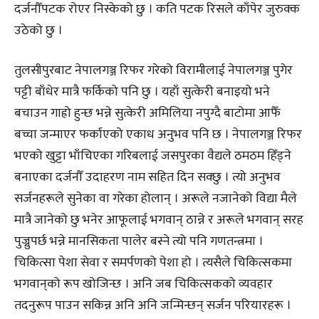
दर्जनौँपटक रोएर निस्केको छु । कति पटक रिसले काँपेर जुरुक्क
उठेको छु ।
तुलसीपुरबाट नेपालगञ्ज रिफर गरेको विरामीलाई नेपालगञ्ज पुगेर
पट्टी बाँधेर मात्रै फर्किको पनि छु । यहाँ सुत्केरी बनाइयो भने
बचाउन गाह्रो हुन्छ भन्ने सुत्केरी अमिलिया नपुग्दै बाटोमा आफैँ
बच्चा जन्माएर फर्काएको एकाध अनुभव पनि छ । नेपालगञ्ज रिफर
भएको खुट्टा भाँचिएका गरिबलाई जसपुरका वैद्यले ठमठम हिँड्ने
बनाएका दर्जनौँ उदाहरण नाम सहित दिन सक्छु । त्यो अनुभव
सर्जनहरूले सुनेका वा गरेका होलान् । अरूले नजानेको विद्या मैले
मात्रै जानेको छु भनेर आफूलाई भगवान् ठान्ने र अरूले भगवान् सरह
पुज्नुपर्छ भन्ने मानसिकता पालेर बस्ने त्यो पनि गणतन्त्रमा ।
चिकित्सा पेशा सेवा र समर्पणको पेशा हो । त्यसैले चिकित्सकमा
भगवान्‌को रूप खोजिन्छ । अनि जब चिकित्सकको व्यवहार
तदनुरूप पाउन सकिन्न अनि अनि जन्मिन्छन् सर्जन परियारहरू ।